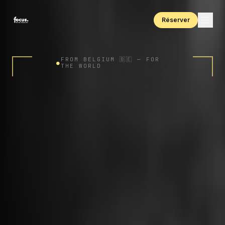
Réserver
FROM BELGIUM 🇧🇪 — FOR
●
THE WORLD