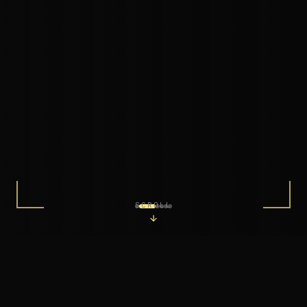
SCROLL
●
REC